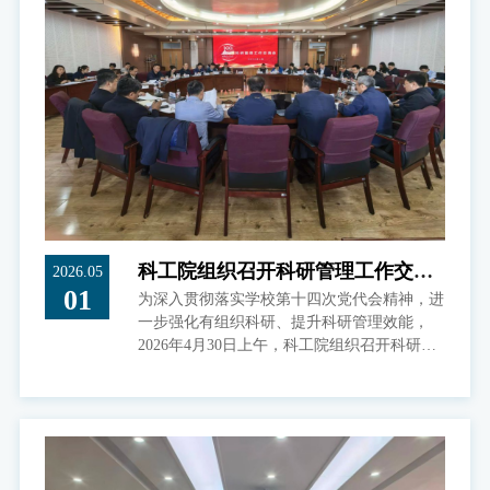
部署轻落实”“重痕迹轻实效”的惯性思维，
将“科研人员满不满意、成果转化扎不扎实”作
为检验工作的核心标准，真正把政绩观转变体
现在科研服务的具体行动中。会议同步开展警
示教育，通报了典型违规案例。
科工院组织召开科研管理工作交流
2026.05
01
为深入贯彻落实学校第十四次党代会精神，进
会
一步强化有组织科研、提升科研管理效能，
2026年4月30日上午，科工院组织召开科研管
理工作交流会。会议由科工院党委书记兼常务
副院长彭宇主持，校党委常委、校长助理高海
波，校党委安全保密部部长张颖及各教学科研
单位科研负责人参加会议。彭宇首先传达了学
校第十四次党代会精神及对科研管理工作的最
新要求，强调科研创新是学校冲击世界一流大