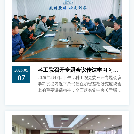
实举措加强基础研究，切实提升我国原始创新
能力，为加快实现高水平科技自立自强、推进
科技强国建设筑牢根基和底座。
科工院召开专题会议传达学习习近
2026.05
07
2026年5月7日下午，科工院党委召开专题会议
平总书记在加强基础研究座谈会上
学习贯彻习近平总书记在加强基础研究座谈会
的重要讲话精神
上的重要讲话精神，全面落实党中央关于强化
基础研究、提升原始创新能力的战略部署，切
实推动学校基础研究工作高质量发展。科工院
党委书记兼常务副院长彭宇主持会议，科工院
全体工作人员参会。会上，全体人员首先集中
观看关于加强基础研究座谈会的新闻视频，基
础科学处王雪就学习会议精神、做好学校基础