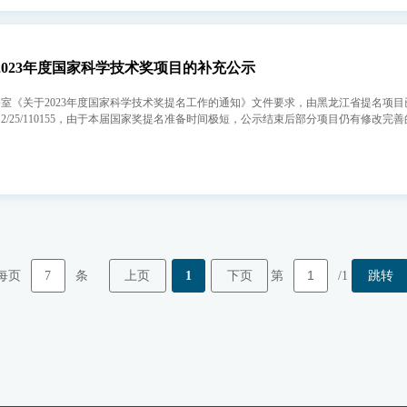
023年度国家科学技术奖项目的补充公示
室《关于2023年度国家科学技术奖提名工作的通知》文件要求，由黑龙江省提名项
.cn/article/2023/12/25/110155，由于本届国家奖提名准备时间极短，公示结束后部分项目
速高精度表面贴装装备关键控制技术及产业化应用”、“极端环境沥青路面耐久性提升与
4个项目进行补充公示。现按有关要求将项目信息予以公示，安排如下：公示时间：2024年
王晓萌 18645122750 如对公示项目持有异议的，应当在公示期内以书面方式提出，
。科学与工业技术研究院2023年12月28日
7
上页
1
下页
跳转
每页
条
第
/1