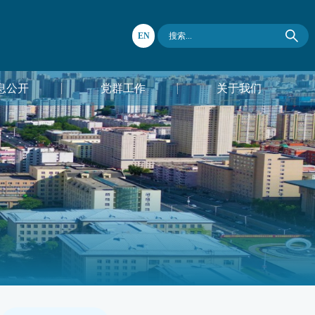
EN
息公开
党群工作
关于我们