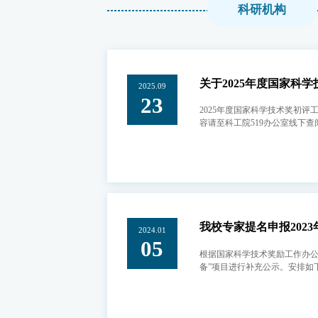
科研机构
关于2025年度国家科
2025.09
23
2025年度国家科学技术奖初
容请至科工院519办公室线下
等有关规定，以书面方式提出
话等，由单位法定代表人签字
系电话：010-58884361
jdjb@mail.nosta.g
我校专家提名申报202
2024.01
05
根据国家科学技术奖励工作办公
备”项目进行补充公示。安排如下： 
议的，应当在公示期内以书面方
月5日