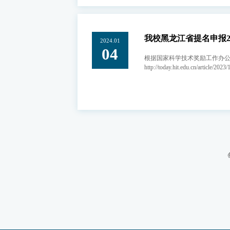
我校黑龙江省提名申报2
2024.01
04
根据国家科学技术奖励工作办公
http://today.hit.edu
关键技术及产业化应用”、“高
冲击与爆炸关键技术及应用”共计
点：科学园2H 532联系人：
出期限的异议不予受理，特此公告