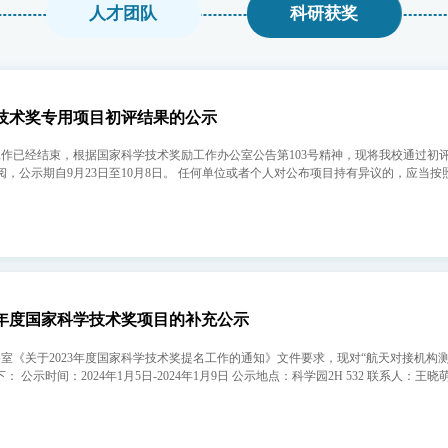
人才团队
科研获奖
学技术奖专用项目初评结果的公示
评工作已经结束，根据国家科学技术奖励工作办公室公告第103号精神，现将我校通过
查阅，公示期自9月23日至10月8日。 任何单位或者个人对公布项目持有异议的，应当
，并提供必要的证据材料。个人提出的，须写明姓名、联系电话等，并亲笔签名；单位
并加盖公章。国家科学技术奖励工作办公室将按有关规定对异议提出者相关信息予以保
通信地址：北京市海淀区复兴路乙15号国家科学技术奖励工作办公室三处（请注明：异议材料）
ov.cn附件：2025年度国家科学技术奖专用项目初评通过结果（线下查阅）哈尔滨工业大学科学与工业
3年度国家科学技术奖项目的补充公示
室《关于2023年度国家科学技术奖提名工作的通知》文件要求，现对“航天对接机构
公示时间：2024年1月5日-2024年1月9日 公示地点：科学园2H 532 联系人：王晓萌 1
式提出，并提供必要的证明材料。凡匿名、冒名或超出期限的异议不予受理，特此公告。